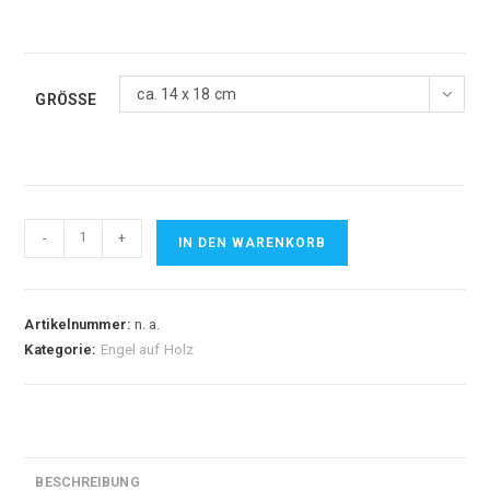
ca. 14 x 18 cm
GRÖSSE
Erzengel
-
+
IN DEN WARENKORB
Orion
Menge
Artikelnummer:
n. a.
Kategorie:
Engel auf Holz
BESCHREIBUNG