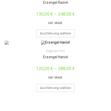
Optionen
Erzengel Raziel
können
auf
der
130,00
€
–
248,00
€
Produktseite
gewählt
werden
inkl. MwSt.
Dieses
Ausführung wählen
Produkt
weist
mehrere
Varianten
auf.
Engel auf Holz
Die
Optionen
Erzengel Haniel
können
auf
der
120,00
€
–
288,00
€
Produktseite
gewählt
werden
inkl. MwSt.
Dieses
Ausführung wählen
Produkt
weist
mehrere
Varianten
auf.
Die
Optionen