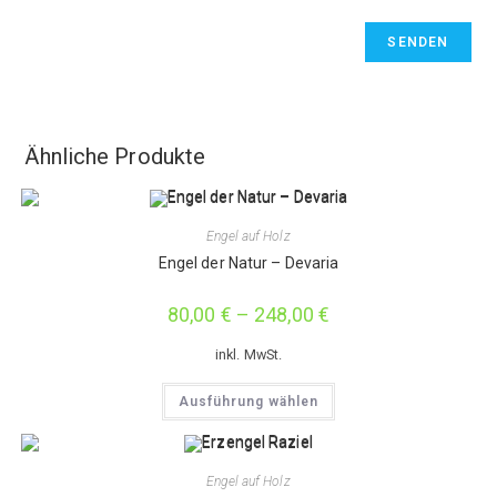
Ähnliche Produkte
Engel auf Holz
Engel der Natur – Devaria
80,00
€
–
248,00
€
inkl. MwSt.
Dieses
Ausführung wählen
Produkt
weist
mehrere
Varianten
auf.
Engel auf Holz
Die