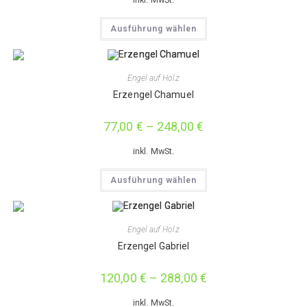
Dieses
Ausführung wählen
Produkt
weist
mehrere
Varianten
auf.
Engel auf Holz
Die
Optionen
Erzengel Chamuel
können
auf
der
77,00
€
–
248,00
€
Produktseite
gewählt
werden
inkl. MwSt.
Dieses
Ausführung wählen
Produkt
weist
mehrere
Varianten
auf.
Engel auf Holz
Die
Optionen
Erzengel Gabriel
können
auf
der
120,00
€
–
288,00
€
Produktseite
gewählt
werden
inkl. MwSt.