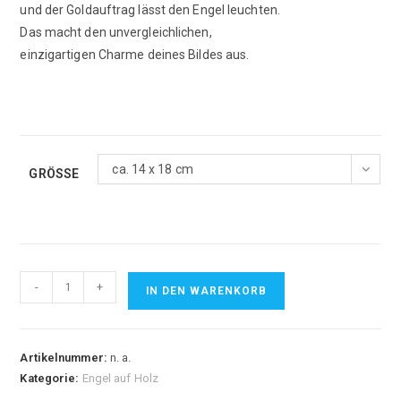
und der Goldauftrag lässt den Engel leuchten.
Das macht den unvergleichlichen,
einzigartigen Charme deines Bildes aus.
ca. 14 x 18 cm
GRÖSSE
Erzengel
-
+
IN DEN WARENKORB
Raphael
I
Heilerin
Artikelnummer:
n. a.
Menge
Kategorie:
Engel auf Holz