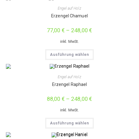
Engel auf Holz
Erzengel Chamuel
77,00
€
–
248,00
€
inkl. MwSt.
Dieses
Ausführung wählen
Produkt
weist
mehrere
Varianten
auf.
Engel auf Holz
Die
Optionen
Erzengel Raphael
können
auf
der
88,00
€
–
248,00
€
Produktseite
gewählt
werden
inkl. MwSt.
Dieses
Ausführung wählen
Produkt
weist
mehrere
Varianten