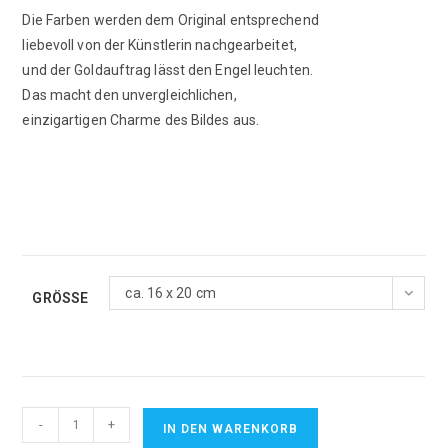
Die Farben werden dem Original entsprechend
liebevoll von der Künstlerin nachgearbeitet,
und der Goldauftrag lässt den Engel leuchten.
Das macht den unvergleichlichen,
einzigartigen Charme des Bildes aus.
ca. 16 x 20 cm
GRÖSSE
Erzengel
-
+
IN DEN WARENKORB
Metatron