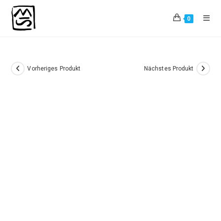
Zum
Inhalt
0
springen
Vorheriges Produkt
Nächstes Produkt