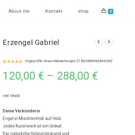
About me
Kontakt
shop
0
Erzengel Gabriel
(
1
Kundenrezension)
Ungeprüfte Gesamtbewertungen
Bewertet mit
1
120,00
€
–
288,00
€
5.00
von 5,
basierend
auf
Kundenbew
inkl. MwSt.
ertung
Deine Verkünderin
Engel in Mischtechnik auf Holz.
Jedes Kunstwerk ist ein Unikat.
Der natürliche Holzuntergrund und