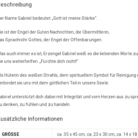
Beschreibung
er Name Gabriel bedeutet „Gott ist meine Stärke“.
ie ist der Engel der Guten Nachrichten, die Übermittlerin,
as Sprachrohr Gottes, der Engel der Offenbarungen.
as auch immer es ist, Erzengel Gabriel weiß es die liebenden Worte zu
ie uns weiterhelfen. „Fürchte dich nicht!“
ls Hüterin des weißen Strahls, dem spirituellem Symbol für Reinigung
erbindet sie uns mit dem göttlichen Teil in unsere Seele.
abriel unterstützt dich dabei mit Integrität und vom Herzen aus zu sp
u denken, zu fühlen und zu handeln.
usätzliche Informationen
GRÖSSE
ca. 35 x 45 cm, ca. 23 x 30 cm, ca. 14 x 1