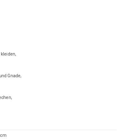
 kleiden,
 und Gnade,
rechen,
8 cm