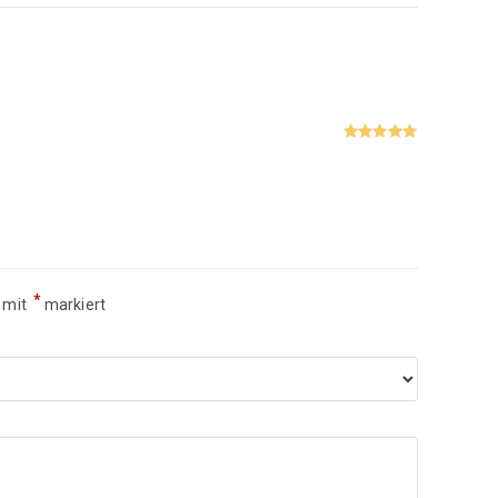
Bewertet
mit
5
von 5
*
d mit
markiert