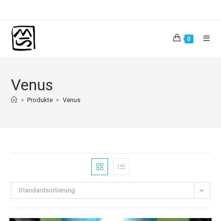
Zum
Inhalt
springen
0
Venus
>
Produkte
>
Venus
Standardsortierung